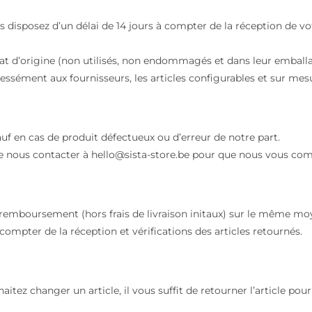
s disposez d’un délai de 14 jours à compter de la réception de 
état d’origine (non utilisés, non endommagés et dans leur emballa
ément aux fournisseurs, les articles configurables et sur mesur
sauf en cas de produit défectueux ou d’erreur de notre part.
 de nous contacter à hello@sista-store.be pour que nous vous co
 remboursement (hors frais de livraison initaux) sur le même moy
ompter de la réception et vérifications des articles retournés.
aitez changer un article, il vous suffit de retourner l’article p