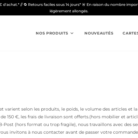
9€ d'achat.* // 🔁 Retours faciles sous 14 jours* 🚨 En raison du nombre imp
légèrement allongés.
NOS PRODUITS
NOUVEAUTÉS
CARTE
et varient selon les produits, le poids, le volume des articles et la
0 €, les frais de livraison sont offerts.(hors mobilier et artic
-Post (hors format ou trop fragile), nous travaillons avec des ser
s vous invitons à nous contacter avant de passer votre commande,