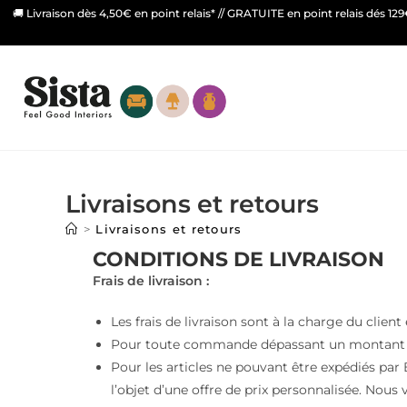
🚚 Livraison dès 4,50€ en point relais* // GRATUITE en point relais dés 12
Livraisons et retours
>
Livraisons et retours
CONDITIONS DE LIVRAISON
Frais de livraison :
Les frais de livraison sont à la charge du client 
Pour toute commande dépassant un montant de 15
Pour les articles ne pouvant être expédiés par B
l’objet d’une offre de prix personnalisée. Nou