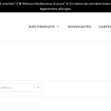
9€ d'achat.* // 🔁 Retours faciles sous 14 jours* 🚨 En raison du nombre imp
légèrement allongés.
NOS PRODUITS
NOUVEAUTÉS
CARTE
r défaut