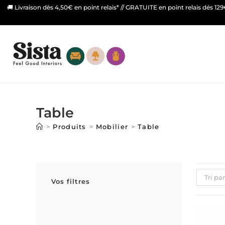
🚚 Livraison dès 4,50€ en point relais* // GRATUITE en point relais dés 12
Table
>
Produits
>
Mobilier
>
Table
Tri pa
Vos filtres