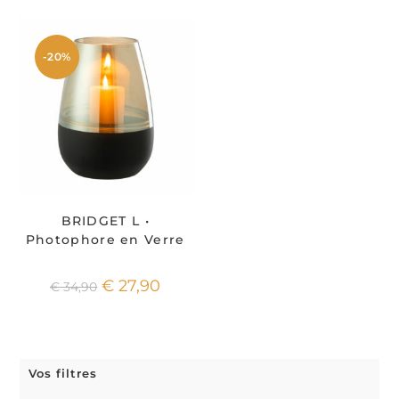
-20%
BRIDGET L •
Photophore en Verre
€
27,90
€
34,90
Vos filtres