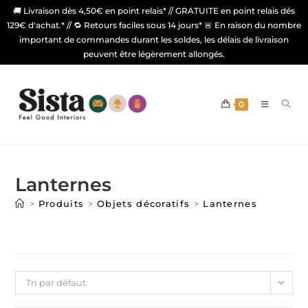
🚚 Livraison dès 4,50€ en point relais* // GRATUITE en point relais dés
129€ d'achat.* // 🔁 Retours faciles sous 14 jours* 🚨 En raison du nombre
important de commandes durant les soldes, les délais de livraison
peuvent être légèrement allongés.
0
Lanternes
>
Produits
>
Objets décoratifs
>
Lanternes
Tri par défaut