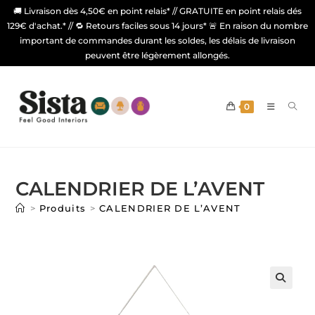
🚚 Livraison dès 4,50€ en point relais* // GRATUITE en point relais dés
129€ d'achat.* // 🔁 Retours faciles sous 14 jours* 🚨 En raison du nombre
important de commandes durant les soldes, les délais de livraison
peuvent être légèrement allongés.
0
CALENDRIER DE L’AVENT
>
Produits
>
CALENDRIER DE L’AVENT
🔍