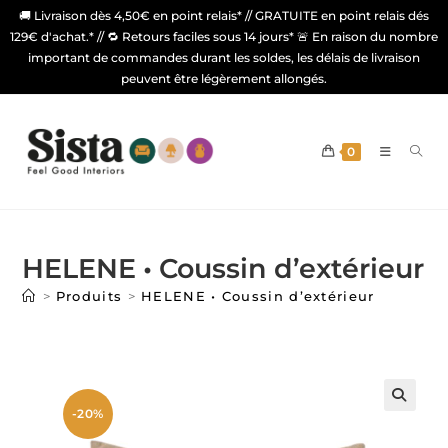
🚚 Livraison dès 4,50€ en point relais* // GRATUITE en point relais dés
129€ d'achat.* // 🔁 Retours faciles sous 14 jours* 🚨 En raison du nombre
important de commandes durant les soldes, les délais de livraison
peuvent être légèrement allongés.
0
HELENE • Coussin d’extérieur
>
Produits
>
HELENE • Coussin d’extérieur
-20%
🔍