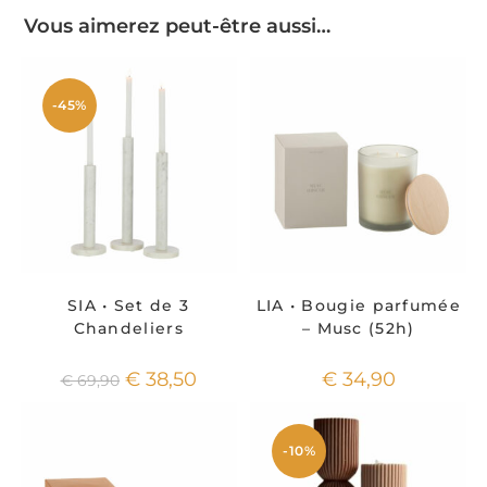
Vous aimerez peut-être aussi…
-45%
SIA • Set de 3
LIA • Bougie parfumée
Chandeliers
– Musc (52h)
€
38,50
€
34,90
€
69,90
-10%