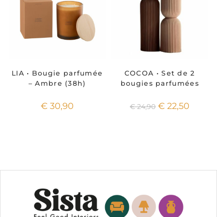
LIA • Bougie parfumée
COCOA • Set de 2
– Ambre (38h)
bougies parfumées
€
30,90
€
22,50
€
24,90