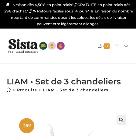
🚚 Livraison dès 4,50€ en point relais* // GRATUITE en point relais dés
129€ d'achat.* // 🔁 Retours faciles sous 14 jours* 🚨 En raison du nombre
important de commandes durant les soldes, les délais de livraison
peuvent être légèrement allongés.
0
LIAM • Set de 3 chandeliers
>
Produits
>
LIAM • Set de 3 chandeliers
-29%
🔍