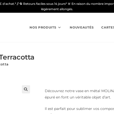
9€ d'achat.* // 🔁 Retours faciles sous 14 jours* 🚨 En raison du nombre imp
légèrement allongés.
NOS PRODUITS
NOUVEAUTÉS
CARTE
Terracotta
cotta
Découvrez notre vase en métal MOLINA 
🔍
épuré en font un véritable objet d’art.
Il est parfait pour sublimer vos compo