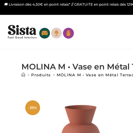
🚚 Livraison dès 4,50€ en point relais* // GRATUITE en point relais dés 12
MOLINA M • Vase en Métal 
>
Produits
>
MOLINA M • Vase en Métal Terra
-35%