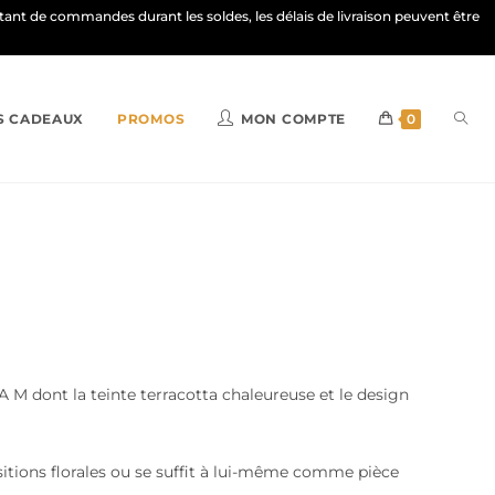
ortant de commandes durant les soldes, les délais de livraison peuvent être
S CADEAUX
PROMOS
MON COMPTE
0
M dont la teinte terracotta chaleureuse et le design
sitions florales ou se suffit à lui-même comme pièce