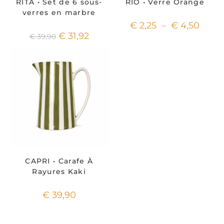
RITA • Set de 6 sous-
RIO • Verre Orange
verres en marbre
€
2,25
–
€
4,50
€
31,92
€
39,90
CAPRI • Carafe À
Rayures Kaki
€
39,90