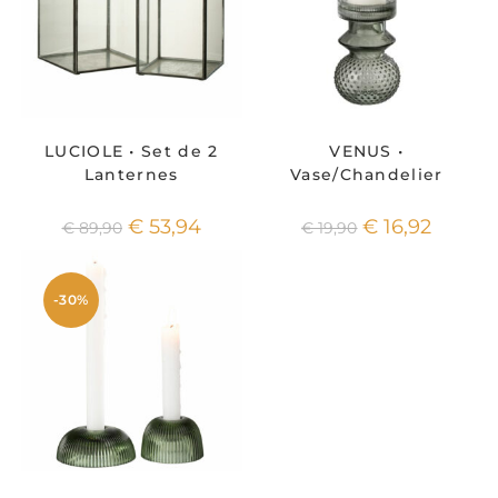
LUCIOLE • Set de 2
VENUS •
Lanternes
Vase/Chandelier
€
53,94
€
16,92
€
89,90
€
19,90
-30%