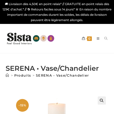
🚚 Livraison dès 4,50€ en point relais* // GRATUITE en point relais dés
129€ d'achat.* // 🔁 Retours faciles sous 14 jours* 🚨 En raison du nombre
important de commandes durant les soldes, les délais de livraison
peuvent être légèrement allongés.
0
SERENA • Vase/Chandelier
>
Produits
>
SERENA • Vase/Chandelier
-15%
🔍