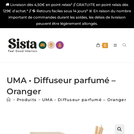
🚚 Livraison dès 4,50€ en point relais* // GRATUITE en point relais dés
129€ d'achat.* // 🔁 Retours faciles sous 14 jours* 🚨 En raison du nombre
important de commandes durant les soldes, les délais de livraison
peuvent être légèrement allongés.
0
UMA • Diffuseur parfumé –
Oranger
>
Produits
>
UMA • Diffuseur parfumé – Oranger