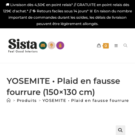
🚚 Livraison dès 4,50€ en point relais* // GRATUITE en point relais dés
129€ d'achat.* // 🔁 Retours faciles sous 14 jours* 🚨 En raison du nombre
important de commandes durant les soldes, les délais de livraison
peuvent être légèrement allongés.
0
YOSEMITE • Plaid en fausse
fourrure (150×130 cm)
>
Produits
>
YOSEMITE • Plaid en fausse fourrure (