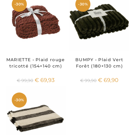
-30%
-30%
MARIETTE • Plaid rouge
BUMPY • Plaid Vert
tricotté (154×140 cm)
Forêt (180×130 cm)
€
69,93
€
69,90
€
99,90
€
99,90
-30%