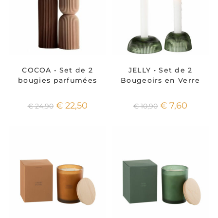
COCOA • Set de 2
JELLY • Set de 2
bougies parfumées
Bougeoirs en Verre
€
22,50
€
7,60
€
24,90
€
10,90