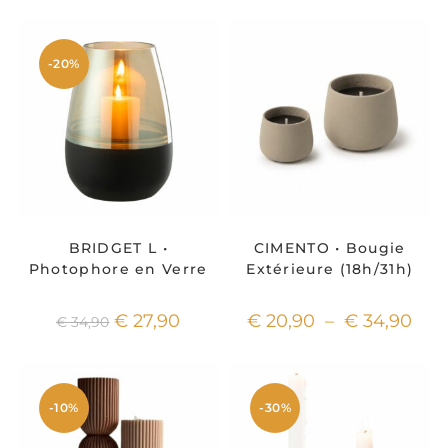
-20%
BRIDGET L •
CIMENTO • Bougie
Photophore en Verre
Extérieure (18h/31h)
€
27,90
€
20,90
–
€
34,90
€
34,90
-10%
-30%