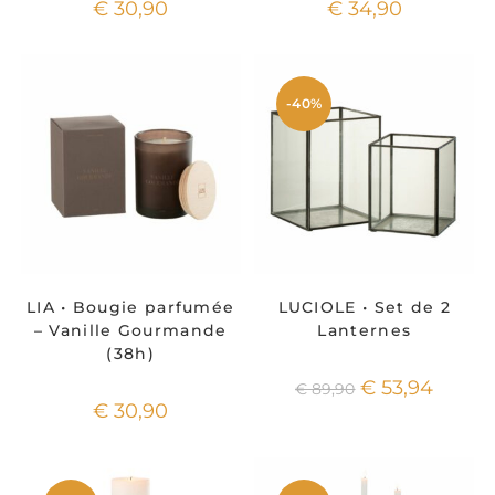
€
30,90
€
34,90
-40%
LIA • Bougie parfumée
LUCIOLE • Set de 2
– Vanille Gourmande
Lanternes
(38h)
€
53,94
€
89,90
€
30,90