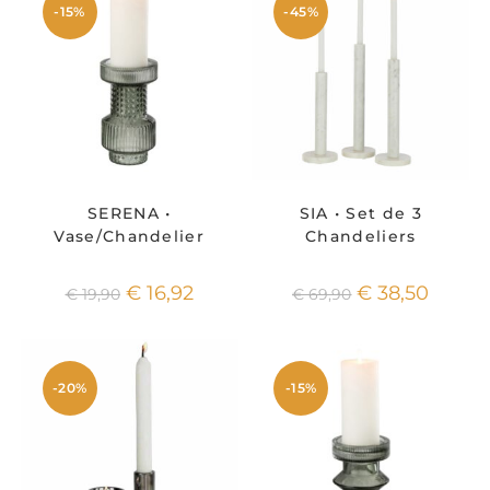
-15%
-45%
SERENA •
SIA • Set de 3
Vase/Chandelier
Chandeliers
€
16,92
€
38,50
€
19,90
€
69,90
-20%
-15%