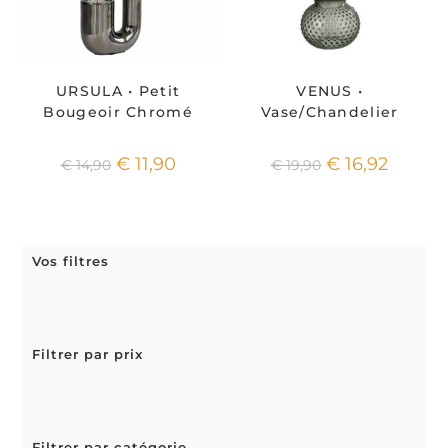
URSULA • Petit
VENUS •
Bougeoir Chromé
Vase/Chandelier
€
11,90
€
16,92
€
14,90
€
19,90
Vos filtres
Filtrer par prix
Filtrer par catégorie