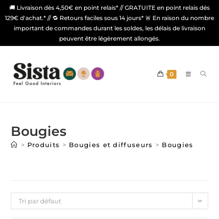
🚚 Livraison dès 4,50€ en point relais* // GRATUITE en point relais dés
129€ d'achat.* // 🔁 Retours faciles sous 14 jours* 🚨 En raison du nombre
important de commandes durant les soldes, les délais de livraison
peuvent être légèrement allongés.
0
Bougies
>
Produits
>
Bougies et diffuseurs
>
Bougies
Tri par défaut