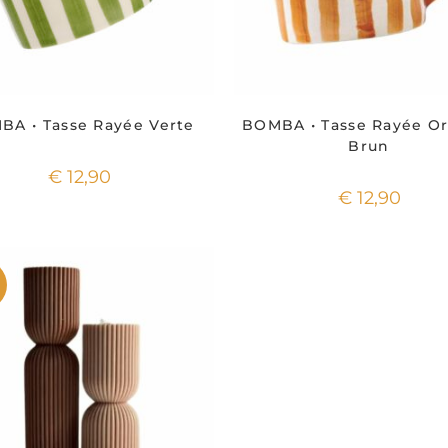
BA • Tasse Rayée Verte
BOMBA • Tasse Rayée O
Brun
€
12,90
€
12,90