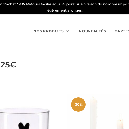
9€ d'achat.* // 🔁 Retours faciles sous 14 jours* 🚨 En raison du nombre imp
légèrement allongés.
NOS PRODUITS
NOUVEAUTÉS
CARTE
 25€
-30%