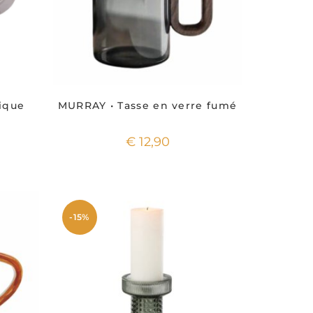
ique
MURRAY • Tasse en verre fumé
€
12,90
-15%