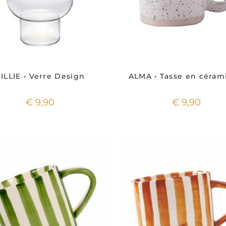
ILLIE • Verre Design
ALMA • Tasse en céram
€
9,90
€
9,90