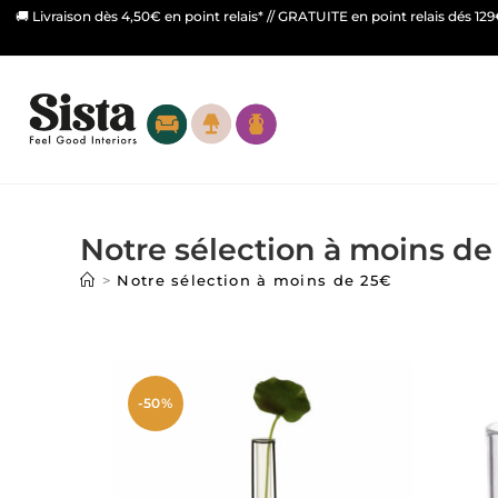
🚚 Livraison dès 4,50€ en point relais* // GRATUITE en point relais dés 12
Notre sélection à moins de
>
Notre sélection à moins de 25€
-50%