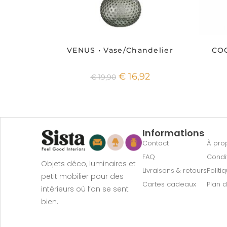
VENUS • Vase/Chandelier
COC
€
16,92
€
19,90
Informations
Contact
À pro
FAQ
Condi
Objets déco, luminaires et
Livraisons & retours
Politi
petit mobilier pour des
Cartes cadeaux
Plan d
intérieurs où l’on se sent
bien.