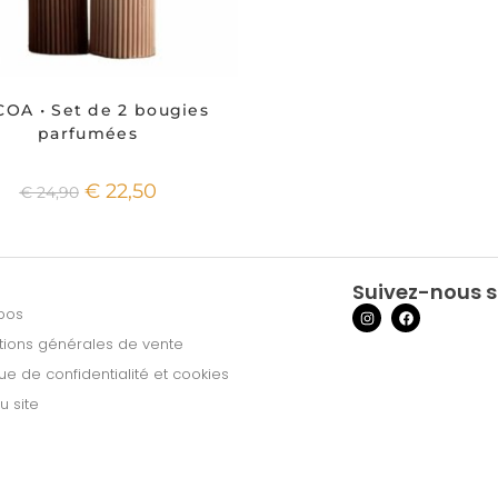
OA • Set de 2 bougies
parfumées
€
22,50
€
24,90
Suivez-nous s
pos
tions générales de vente
que de confidentialité et cookies
u site