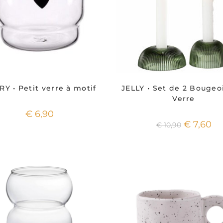
Y • Petit verre à motif
JELLY • Set de 2 Bougeo
Verre
€
6,90
€
7,60
€
10,90