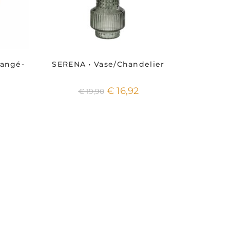
rangé-
SERENA • Vase/Chandelier
€
16,92
€
19,90