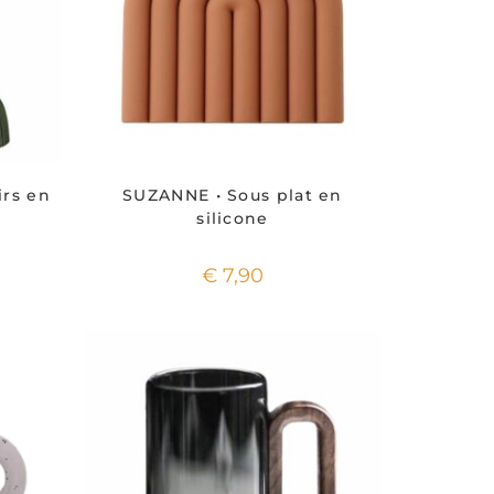
irs en
SUZANNE • Sous plat en
silicone
€
7,90