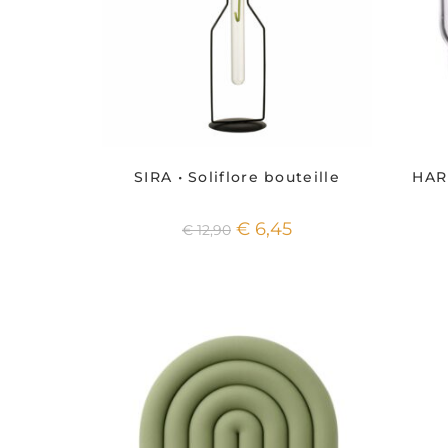
SIRA • Soliflore bouteille
HARR
€
6,45
€
12,90