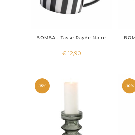
BOMBA • Tasse Rayée Noire
BOM
€
12,90
-15%
-10%